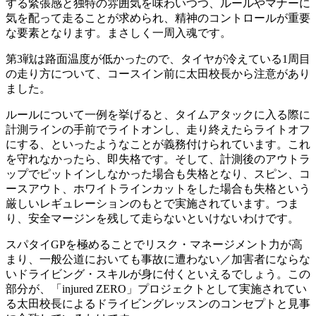
する緊張感と独特の雰囲気を味わいつつ、ルールやマナーに
気を配って走ることが求められ、精神のコントロールが重要
な要素となります。まさしく一周入魂です。
第3戦は路面温度が低かったので、タイヤが冷えている1周目
の走り方について、コースイン前に太田校長から注意があり
ました。
ルールについて一例を挙げると、タイムアタックに入る際に
計測ラインの手前でライトオンし、走り終えたらライトオフ
にする、といったようなことが義務付けられています。これ
を守れなかったら、即失格です。そして、計測後のアウトラ
ップでピットインしなかった場合も失格となり、スピン、コ
ースアウト、ホワイトラインカットをした場合も失格という
厳しいレギュレーションのもとで実施されています。つま
り、安全マージンを残して走らないといけないわけです。
スパタイGPを極めることでリスク・マネージメント力が高
まり、一般公道においても事故に遭わない／加害者にならな
いドライビング・スキルが身に付くといえるでしょう。この
部分が、「injured ZERO」プロジェクトとして実施されてい
る太田校長によるドライビングレッスンのコンセプトと見事