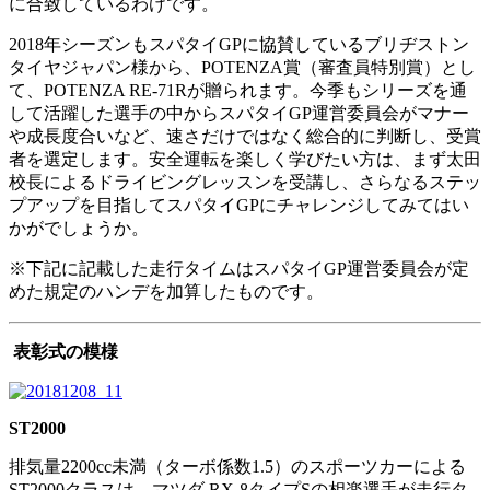
に合致しているわけです。
2018年シーズンもスパタイGPに協賛しているブリヂストン
タイヤジャパン様から、POTENZA賞（審査員特別賞）とし
て、POTENZA RE-71Rが贈られます。今季もシリーズを通
して活躍した選手の中からスパタイGP運営委員会がマナー
や成長度合いなど、速さだけではなく総合的に判断し、受賞
者を選定します。安全運転を楽しく学びたい方は、まず太田
校長によるドライビングレッスンを受講し、さらなるステッ
プアップを目指してスパタイGPにチャレンジしてみてはい
かがでしょうか。
※下記に記載した走行タイムはスパタイGP運営委員会が定
めた規定のハンデを加算したものです。
表彰式の模様
ST2000
排気量2200cc未満（ターボ係数1.5）のスポーツカーによる
ST2000クラスは、マツダ RX-8タイプSの相楽選手が走行タ