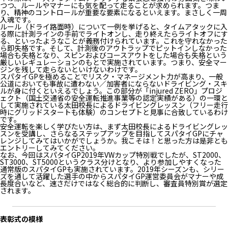
つつ、ルールやマナーにも気を配って走ることが求められます。つま
り、精神のコントロールが重要な要素になるといえます。まさしく一周
入魂です。
ルール（ドライ路面時）について一例を挙げると、タイムアタックに入
る際に計測ラインの手前でライトオンし、走り終えたらライトオフにす
る、といったようなことが義務付けられています。これを守れなかった
ら即失格です。そして、計測後のアウトラップでピットインしなかった
場合も失格となり、スピンおよびコースアウトをした場合も失格という
厳しいレギュレーションのもとで実施されています。つまり、安全マー
ジンを残して走らないといけないわけです。
スパタイGPを極めることでリスク・マネージメント力が高まり、一般
公道においても事故に遭わない／加害者にならないドライビング・スキ
ルが身に付くといえるでしょう。この部分が「injured ZERO」プロジ
ェクト（国土交通省の安全運転推進事業等の認定実績がある）の一環と
して実施されている太田校長によるドライビングレッスン（フリー走行
時にグリッドスタートも体験）のコンセプトと見事に合致しているわけ
です。
安全運転を楽しく学びたい方は、まず太田校長によるドライビングレッ
スンを受講し、さらなるステップアップを目指してスパタイGPにチャ
レンジしてみてはいかがでしょうか。我こそは！と思った方は是非とも
エントリーしてみてください。
なお、今回はスパタイGP2019年VWカップ特別戦でしたが、ST2000、
ST3000、ST5000というクラス分けとなり、より参加しやすくなった
通常版のスパタイGPも実施されています。2019年シーズンも、シリー
ズを通して活躍した選手の中からスパタイGP運営委員会がマナーや成
長度合いなど、速さだけではなく総合的に判断し、審査員特別賞が選定
されます。
表彰式の模様