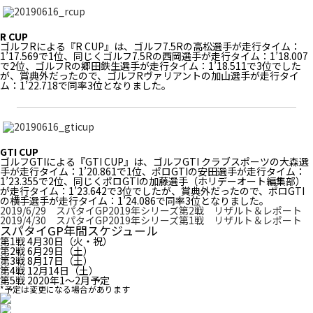
R CUP
ゴルフRによる『R CUP』は、ゴルフ7.5Rの高松選手が走行タイム：
1’17.569で1位、同じくゴルフ7.5Rの西岡選手が走行タイム：1’18.007
で2位、ゴルフRの郷田鉄生選手が走行タイム：1’18.511で3位でした
が、賞典外だったので、ゴルフRヴァリアントの加山選手が走行タイ
ム：1’22.718で同率3位となりました。
GTI CUP
ゴルフGTIによる『GTI CUP』は、ゴルフGTI クラブスポーツの大森選
手が走行タイム：1’20.861で1位、ポロGTIの安田選手が走行タイム：
1’23.355で2位、同じくポロGTIの加藤選手（ホリデーオート編集部）
が走行タイム：1’23.642で3位でしたが、賞典外だったので、ポロGTI
の横手選手が走行タイム：1’24.086で同率3位となりました。
2019/6/29 スパタイGP2019年シリーズ第2戦 リザルト＆レポート
2019/4/30 スパタイGP2019年シリーズ第1戦 リザルト＆レポート
スパタイGP年間スケジュール
第1戦 4月30日（火・祝）
第2戦 6月29日（土）
第3戦 8月17日（土）
第4戦 12月14日（土）
第5戦 2020年1〜2月予定
*予定は変更になる場合があります