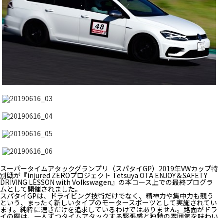
スーパータイムアタックグランプリ（スパタイGP）2019年VWカップ特
別戦が『injured ZEROプロジェクト Tetsuya OTA ENJOY＆SAFETY
DRIVING LESSON with Volkswagen』の本コース上での最終プログラ
ムとして開催されました。
スパタイGPは、ドライビング技術だけでなく、精神力や集中力も競う
という、まったく新しいタイプのモータースポーツとして実施されてい
ます。純粋に速さだけを追求しているわけではありません。路面がドラ
イの際は、一人ずつタイムアタックする緊張感と独特の雰囲気を味わい