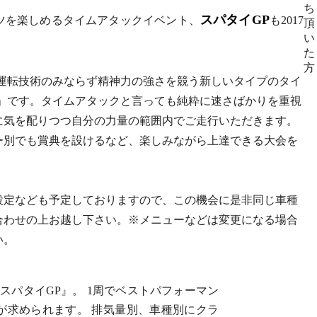
ち
スパタイGP
ツを楽しめるタイムアタックイベント、
も2017
頂
い
た
方
、運転技術のみならず精神力の強さを競う新しいタイプのタイ
P」です。タイムアタックと言っても純粋に速さばかりを重視
に気を配りつつ自分の力量の範囲内でご走行いただきます。
ー別でも賞典を設けるなど、楽しみながら上達できる大会を
設定なども予定しておりますので、この機会に是非同じ車種
合わせの上お越し下さい。※メニューなどは変更になる場合
い。
スパタイGP』。 1周でベストパフォーマン
が求められます。 排気量別、車種別にクラ