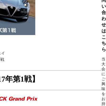
問
い
合
わ
せ
は
こ
ち
ら
ェイ
当
1戦
大
会
に
17年第1戦】
ご
興
味
を
お
持