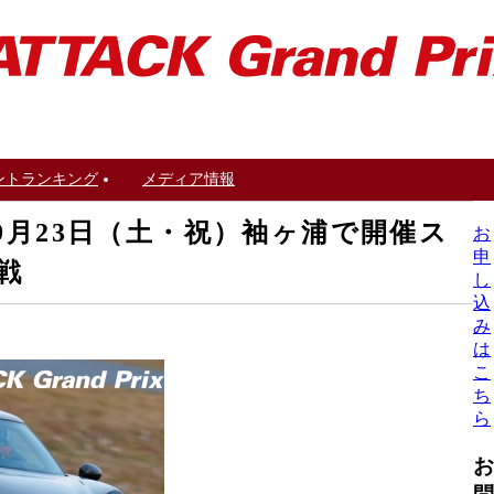
ントランキング
メディア情報
年9月23日（土・祝）袖ヶ浦で開催ス
お
申
1戦
し
込
み
は
こ
ち
ら
お