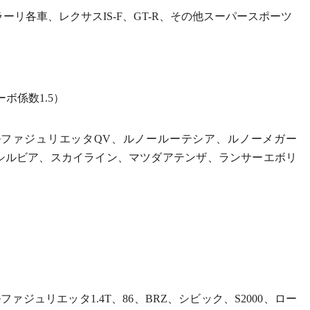
リ各車、レクサスIS-F、GT-R、その他スーパースポーツ
ターボ係数1.5）
ルファジュリエッタQV、ルノールーテシア、ルノーメガー
X、シルビア、スカイライン、マツダアテンザ、ランサーエボリ
）
ァジュリエッタ1.4T、86、BRZ、シビック、S2000、ロー