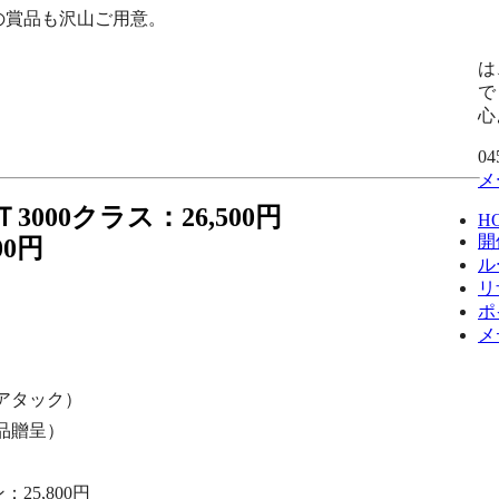
の賞品も沢山ご用意。
は
で
心
04
メ
3000クラス：26,500円
H
開
00円
ル
リ
ポ
メ
アタック）
品贈呈）
5,800円